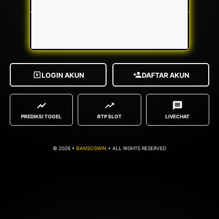
LOGIN AKUN
DAFTAR AKUN
PREDIKSI TOGEL
RTP SLOT
LIVECHAT
© 2026 •
BANSOSWIN
• ALL RIGHTS RESERVED